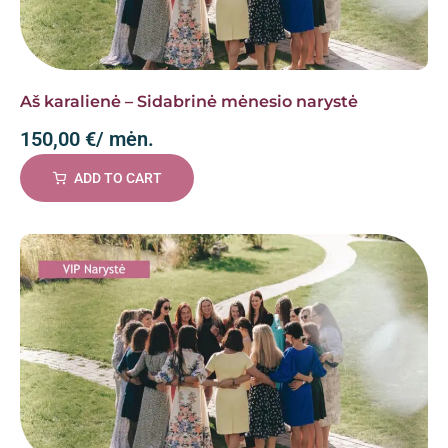
Aš karalienė – Sidabrinė mėnesio narystė
150,00
€
/ mėn.
ADD TO CART