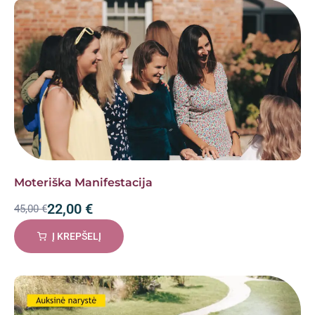
Moteriška Manifestacija
22,00
€
45,00
€
Į KREPŠELĮ