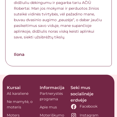
didžiuliu dėkingumu ir pagarba tariu AČIŪ
Robertai. Man jos mokymai ir perduotos žinios
suteikė vidinės tvirtybės, vėl pažadino mane,
buvau dvasinio augimo „pauzėje“, o dabar jaučiu
pasikeitimus savo viduje, mane supančioje
aplinkoje, didžiulis noras viską keisti aplinkui
save, siekti užsibrėžtų tikslų.
Ilona
Kursai
Informacija
Seki mus
Aš karalienė
Partnerystės
socialinėje
programa
erdvėje
Ne mamytė, o
Facebook
moteris
Apie mus
Moters
Moteriškumo
Instagram