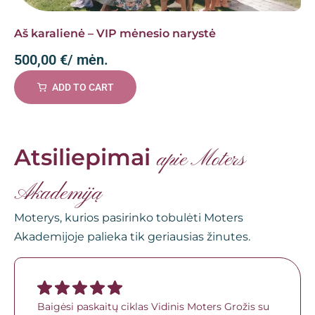
Aš karalienė – VIP mėnesio narystė
500,00
€
/ mėn.
ADD TO CART
Atsiliepimai
apie Moters
Akademiją
Moterys, kurios pasirinko tobulėti Moters
Akademijoje palieka tik geriausias žinutes.
Baigėsi paskaitų ciklas Vidinis Moters Grožis su