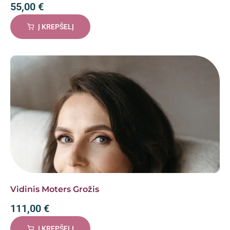
55,00
€
Į KREPŠELĮ
Vidinis Moters Grožis
111,00
€
Į KREPŠELĮ