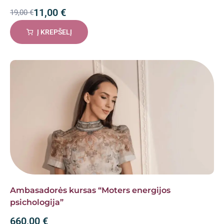
11,00
€
19,00
€
Į KREPŠELĮ
Ambasadorės kursas “Moters energijos
psichologija”
660,00
€