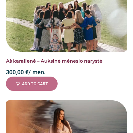
Aš karalienė – Auksinė mėnesio narystė
300,00
€
/ mėn.
ADD TO CART