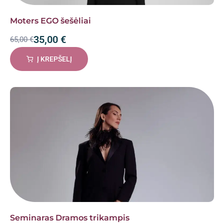
Moters EGO šešėliai
35,00
€
65,00
€
Į KREPŠELĮ
Seminaras Dramos trikampis