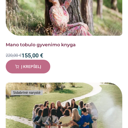
Mano tobulo gyvenimo knyga
155,00
€
220,00
€
Į KREPŠELĮ