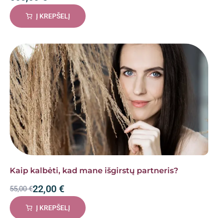
Į KREPŠELĮ
Kaip kalbėti, kad mane išgirstų partneris?
22,00
€
55,00
€
Į KREPŠELĮ