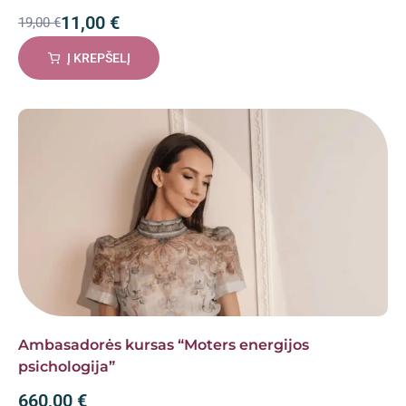
11,00
€
19,00
€
Į KREPŠELĮ
Ambasadorės kursas “Moters energijos
psichologija”
660,00
€