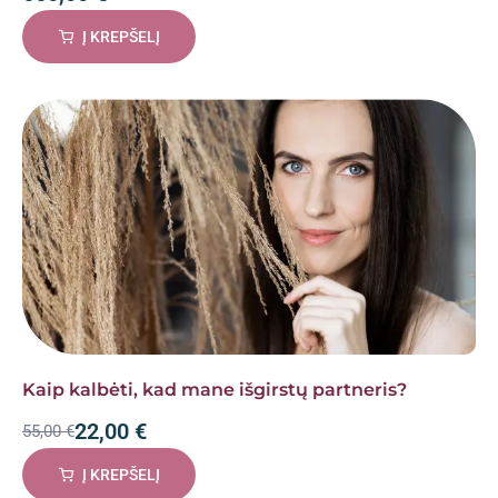
Į KREPŠELĮ
Kaip kalbėti, kad mane išgirstų partneris?
22,00
€
55,00
€
Į KREPŠELĮ