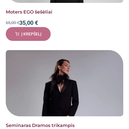
Moters EGO šešėliai
35,00
€
65,00
€
Į KREPŠELĮ
Seminaras Dramos trikampis