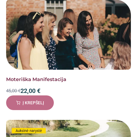
Moteriška Manifestacija
22,00
€
45,00
€
Į KREPŠELĮ