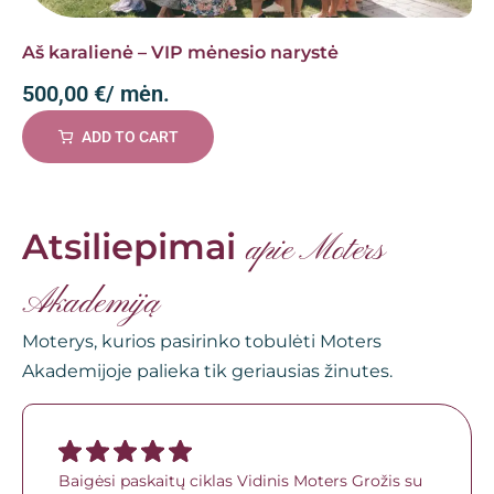
Aš karalienė – VIP mėnesio narystė
500,00
€
/ mėn.
ADD TO CART
Atsiliepimai
apie Moters
Akademiją
Moterys, kurios pasirinko tobulėti Moters
Akademijoje palieka tik geriausias žinutes.
Baigėsi paskaitų ciklas Vidinis Moters Grožis su