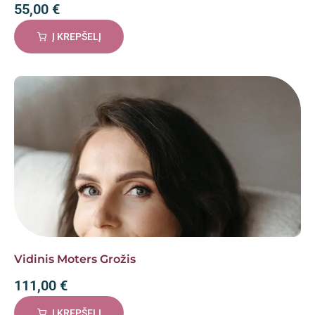
55,00
€
Į KREPŠELĮ
Vidinis Moters Grožis
111,00
€
Į KREPŠELĮ