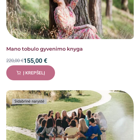
Mano tobulo gyvenimo knyga
155,00
€
220,00
€
Į KREPŠELĮ