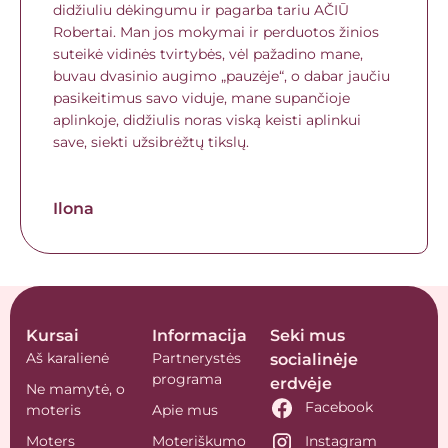
didžiuliu dėkingumu ir pagarba tariu AČIŪ
Robertai. Man jos mokymai ir perduotos žinios
suteikė vidinės tvirtybės, vėl pažadino mane,
buvau dvasinio augimo „pauzėje“, o dabar jaučiu
pasikeitimus savo viduje, mane supančioje
aplinkoje, didžiulis noras viską keisti aplinkui
save, siekti užsibrėžtų tikslų.
Ilona
Kursai
Informacija
Seki mus
Aš karalienė
Partnerystės
socialinėje
programa
erdvėje
Ne mamytė, o
Facebook
moteris
Apie mus
Moters
Moteriškumo
Instagram