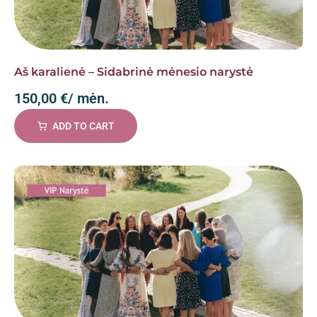
Aš karalienė – Sidabrinė mėnesio narystė
150,00
€
/ mėn.
ADD TO CART