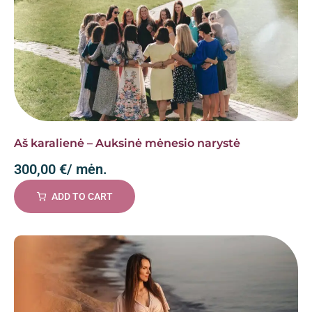
Aš karalienė – Auksinė mėnesio narystė
300,00
€
/ mėn.
ADD TO CART