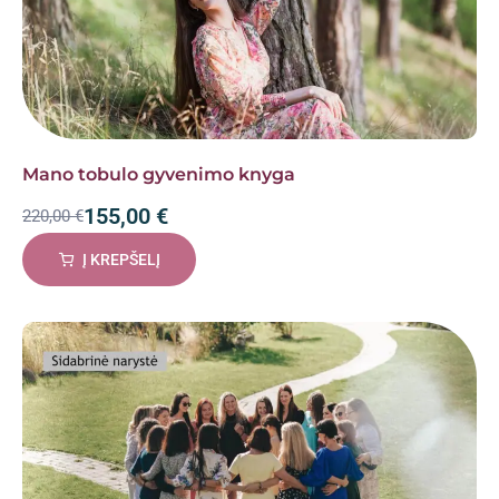
Mano tobulo gyvenimo knyga
155,00
€
220,00
€
Į KREPŠELĮ