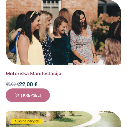
Moteriška Manifestacija
22,00
€
45,00
€
Į KREPŠELĮ