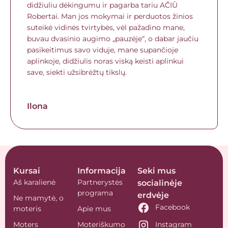
didžiuliu dėkingumu ir pagarba tariu AČIŪ
Robertai. Man jos mokymai ir perduotos žinios
suteikė vidinės tvirtybės, vėl pažadino mane,
buvau dvasinio augimo „pauzėje“, o dabar jaučiu
pasikeitimus savo viduje, mane supančioje
aplinkoje, didžiulis noras viską keisti aplinkui
save, siekti užsibrėžtų tikslų.
Ilona
Kursai
Informacija
Seki mus
Aš karalienė
Partnerystės
socialinėje
programa
erdvėje
Ne mamytė, o
Facebook
moteris
Apie mus
Moters
Moteriškumo
Instagram