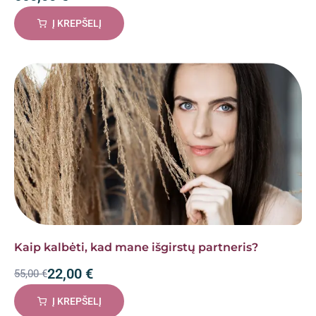
Į KREPŠELĮ
Kaip kalbėti, kad mane išgirstų partneris?
22,00
€
55,00
€
Į KREPŠELĮ