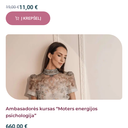
11,00
€
19,00
€
Į KREPŠELĮ
Ambasadorės kursas “Moters energijos
psichologija”
660,00
€