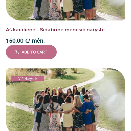
Aš karalienė – Sidabrinė mėnesio narystė
150,00
€
/ mėn.
ADD TO CART