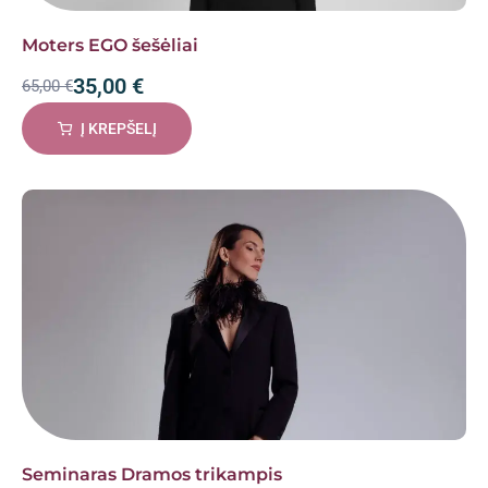
Moters EGO šešėliai
35,00
€
65,00
€
Į KREPŠELĮ
Seminaras Dramos trikampis