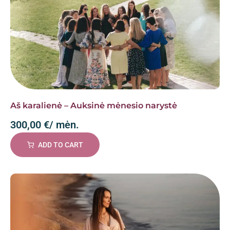
Aš karalienė – Auksinė mėnesio narystė
300,00
€
/ mėn.
ADD TO CART