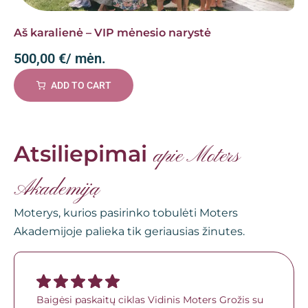
Aš karalienė – VIP mėnesio narystė
500,00
€
/ mėn.
ADD TO CART
Atsiliepimai
apie Moters
Akademiją
Moterys, kurios pasirinko tobulėti Moters
Akademijoje palieka tik geriausias žinutes.
Baigėsi paskaitų ciklas Vidinis Moters Grožis su